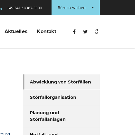
Büro in Aachen
+49 241 / 9367-3300
Aktuelles
Kontakt
Abwicklung von Störfällen
Störfallorganisation
Planung und
Störfallanlagen
zburg
Notfall- und