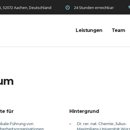
5, 52072 Aachen, Deutschland
24 Stunden erreichbar:
Leistungen
Team
rum
te für
Hintergrund
obale Führung von
Dr. rer. nat. Chemie, Julius-
cherheitsorganisationen
Maximilians-Universität Wür