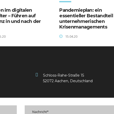
n im digitalen
Pandemieplan: ein
lter – Führen auf
essentieller Bestandteil
nz in und nach der
unternehmerischen
Krisenmanagements
5.20
15.04.20
Schloss-Rahe-Straße 15
52072 Aachen, Deutschland