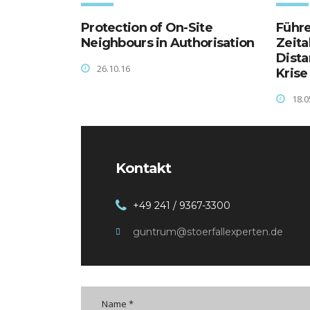
Protection of On-Site
Führe
Neighbours in Authorisation
Zeita
Dista
26.10.16
Krise
18.0
Kontakt
+49 241 / 9367-3300
guntrum@stoerfallexperten.de