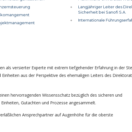
nzernsteuerung
Langjähriger Leiter des Dire
Sicherheit bei Sanofi S.A.
sikomangement
Internationale Führungserf
ojektmanagement
ten als versierter Experte mit extrem tiefgehender Erfahrung in der S
inheiten aus der Perspektive des ehemaligen Leiters des Direktora
 einen hervorragenden Wissensschatz bezüglich des sicheren und
 Einheiten, Gutachten und Prozesse angesammelt.
 verläßlichen Ansprechpartner auf Augenhöhe für die oberste