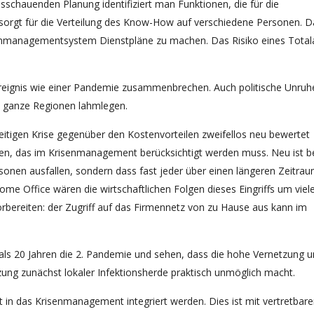
sschauenden Planung identifiziert man Funktionen, die für die
d sorgt für die Verteilung des Know-How auf verschiedene Personen. 
senmanagementsystem Dienstpläne zu machen. Das Risiko eines Totala
Ereignis wie einer Pandemie zusammenbrechen. Auch politische Unruh
 ganze Regionen lahmlegen.
zeitigen Krise gegenüber den Kostenvorteilen zweifellos neu bewertet
iben, das im Krisenmanagement berücksichtigt werden muss. Neu ist be
sonen ausfallen, sondern dass fast jeder über einen längeren Zeitra
me Office wären die wirtschaftlichen Folgen dieses Eingriffs um viel
bereiten: der Zugriff auf das Firmennetz von zu Hause aus kann im
 als 20 Jahren die 2. Pandemie und sehen, dass die hohe Vernetzung 
zung zunächst lokaler Infektionsherde praktisch unmöglich macht.
t in das Krisenmanagement integriert werden. Dies ist mit vertretbar