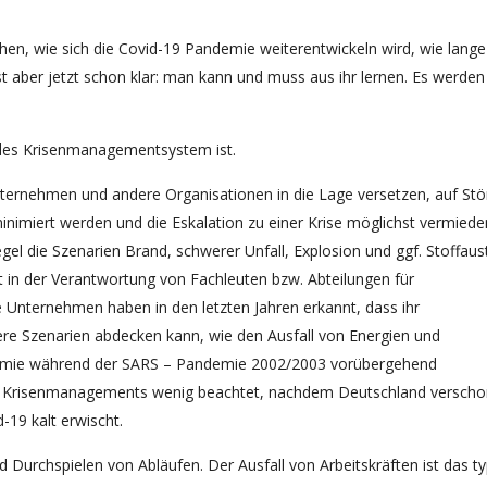
en, wie sich die Covid-19 Pandemie weiterentwickeln wird, wie lange
st aber jetzt schon klar: man kann und muss aus ihr lernen. Es werden
endes Krisenmanagementsystem ist.
ternehmen und andere Organisationen in die Lage versetzen, auf St
imiert werden und die Eskalation zu einer Krise möglichst vermieden
 die Szenarien Brand, schwerer Unfall, Explosion und ggf. Stoffaust
 in der Verantwortung von Fachleuten bzw. Abteilungen für
e Unternehmen haben in den letzten Jahren erkannt, dass ihr
e Szenarien abdecken kann, wie den Ausfall von Energien und
emie während der SARS – Pandemie 2002/2003 vorübergehend
es Krisenmanagements wenig beachtet, nachdem Deutschland verscho
-19 kalt erwischt.
urchspielen von Abläufen. Der Ausfall von Arbeitskräften ist das ty