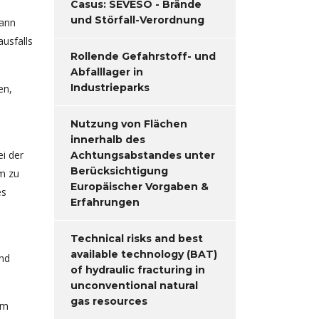
Casus: SEVESO - Brände
und Störfall-Verordnung
Dann
usfalls
Rollende Gefahrstoff- und
Abfalllager in
Industrieparks
en,
Nutzung von Flächen
innerhalb des
i der
Achtungsabstandes unter
Berücksichtigung
um zu
Europäischer Vorgaben &
es
Erfahrungen
Technical risks and best
available technology (BAT)
und
of hydraulic fracturing in
unconventional natural
gas resources
em