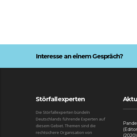
Interesse an einem Gespräch?
Störfallexperten
Aktu
Die Störfallexperten bündeln
Deutschlands führende Experten auf
Pande
diesem Gebiet. Themen sind die
(Edito
rechtsichere Organisation von
(2020) 