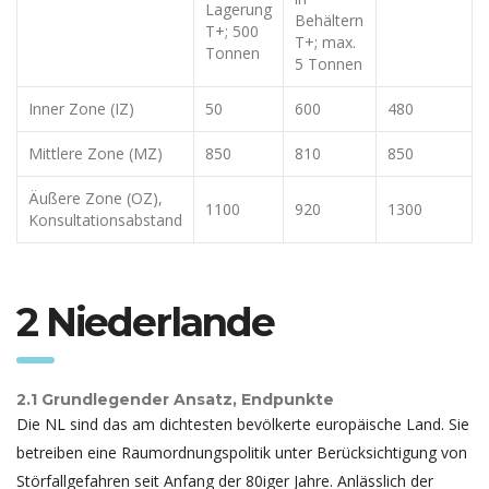
Lagerung
Behältern
T+; 500
T+; max.
Tonnen
5 Tonnen
Inner Zone (IZ)
50
600
480
Mittlere Zone (MZ)
850
810
850
Äußere Zone (OZ),
1100
920
1300
Konsultationsabstand
2 Niederlande
2.1 Grundlegender Ansatz, Endpunkte
Die NL sind das am dichtesten bevölkerte europäische Land. Sie
betreiben eine Raumordnungspolitik unter Berücksichtigung von
Störfallgefahren seit Anfang der 80iger Jahre. Anlässlich der