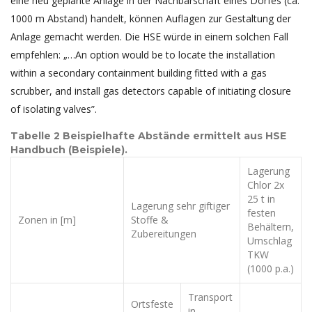
eine neu geplante Anlage in der Nachbarschaft eines Dorfes (ca.
1000 m Abstand) handelt, können Auflagen zur Gestaltung der
Anlage gemacht werden. Die HSE würde in einem solchen Fall
empfehlen: „…An option would be to locate the installation
within a secondary containment building fitted with a gas
scrubber, and install gas detectors capable of initiating closure
of isolating valves”.
Tabelle 2 Beispielhafte Abstände ermittelt aus HSE
Handbuch (Beispiele).
Lagerung
Chlor 2x
25 t in
Lagerung sehr giftiger
festen
Zonen in [m]
Stoffe &
Behältern,
Zubereitungen
Umschlag
TKW
(1000 p.a.)
Transport
Ortsfeste
in