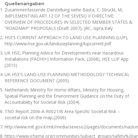
Quellenangaben
Zusammenfassende Darstellung siehe Basta, C, Struckl, M,
IMPLEMENTING ART.12 OF THE SEVESO II DIRECTIVE:
OVERVIEW OF PROCEDURES IN SELECTED MEMBER STATES &
“ROADMAP” PROPOSALS (Draft 2007), JRC, Ispra,Italy
HSE’S CURRENT APPROACH TO LAND USE PLANNING (LUP),
http://www.hse.gov.uk/landuseplanning/lupcurrent.pdf
UK HSE, Planning Advice for Developments near Hazardous
Installations (PADHI+) Information Pack, (2008), HSE LUP App
(2015)
UK HSE'S LAND-USE PLANNING METHODOLOGY TECHNICAL
REFERENCE DOCUMENT (2005)
Netherlands Ministry for Home Affairs, Ministry for Housing,
Spatial Planning and the Environment Guidance on the Duty of
Accountability for Societal Risk (2004)
TNO Report 2006-A-R0021/B Area Specific Societal Risk –
societal risk on the map,(2006)
http://www.mit.gov.it/mit/media/seveso2/pages/documents/nazio
https://www.icheme.org/communities/subject_groups/safety%20a