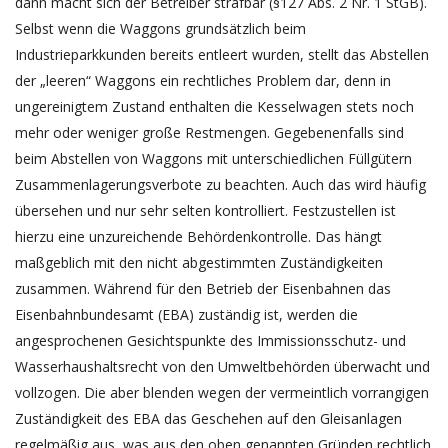
dann macht sich der Betreiber strafbar (§127 Abs. 2 Nr. 1 StGB).
Selbst wenn die Waggons grundsätzlich beim
Industrieparkkunden bereits entleert wurden, stellt das Abstellen
der „leeren“ Waggons ein rechtliches Problem dar, denn in
ungereinigtem Zustand enthalten die Kesselwagen stets noch
mehr oder weniger große Restmengen. Gegebenenfalls sind
beim Abstellen von Waggons mit unterschiedlichen Füllgütern
Zusammenlagerungsverbote zu beachten. Auch das wird häufig
übersehen und nur sehr selten kontrolliert. Festzustellen ist
hierzu eine unzureichende Behördenkontrolle. Das hängt
maßgeblich mit den nicht abgestimmten Zuständigkeiten
zusammen. Während für den Betrieb der Eisenbahnen das
Eisenbahnbundesamt (EBA) zuständig ist, werden die
angesprochenen Gesichtspunkte des Immissionsschutz- und
Wasserhaushaltsrecht von den Umweltbehörden überwacht und
vollzogen. Die aber blenden wegen der vermeintlich vorrangigen
Zuständigkeit des EBA das Geschehen auf den Gleisanlagen
regelmäßig aus, was aus den oben genannten Gründen rechtlich